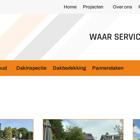
Home
Projecten
Over ons
WAAR SERVIC
oud
Dakinspectie
Dakbedekking
Pannendaken