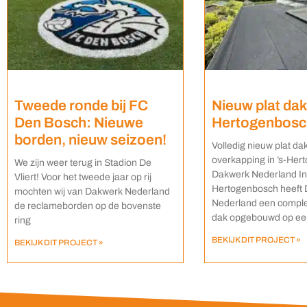
Tweede ronde bij FC
Nieuw plat dak 
Den Bosch: Nieuwe
Hertogenbosc
borden, nieuw seizoen!
Volledig nieuw plat da
overkapping in ’s-Her
We zijn weer terug in Stadion De
Dakwerk Nederland In 
Vliert! Voor het tweede jaar op rij
Hertogenbosch heeft
mochten wij van Dakwerk Nederland
Nederland een comple
de reclameborden op de bovenste
dak opgebouwd op ee
ring
BEKIJK DIT PROJECT »
BEKIJK DIT PROJECT »