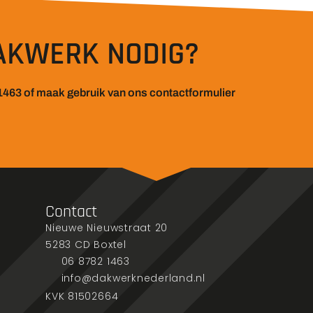
AKWERK NODIG?
1463 of maak gebruik van ons contactformulier
Contact
Nieuwe Nieuwstraat 20
5283 CD Boxtel
06 8782 1463
info@dakwerknederland.nl
KVK 81502664