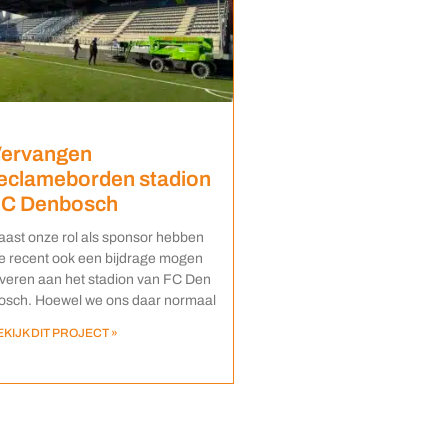
ervangen
eclameborden stadion
C Denbosch
aast onze rol als sponsor hebben
e recent ook een bijdrage mogen
everen aan het stadion van FC Den
osch. Hoewel we ons daar normaal
EKIJK DIT PROJECT »