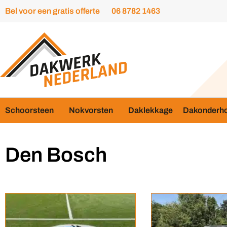
Bel voor een gratis offerte
06 8782 1463
Schoorsteen
Nokvorsten
Daklekkage
Dakonderh
Den Bosch