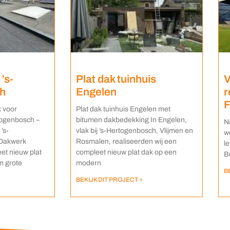
’s-
Plat dak tuinhuis
V
h
Engelen
r
F
k voor
Plat dak tuinhuis Engelen met
togenbosch –
bitumen dakbedekking In Engelen,
N
’s-
vlak bij ’s-Hertogenbosch, Vlijmen en
w
 Dakwerk
Rosmalen, realiseerden wij een
l
et nieuw plat
compleet nieuw plat dak op een
B
n grote
modern
B
BEKIJK DIT PROJECT »