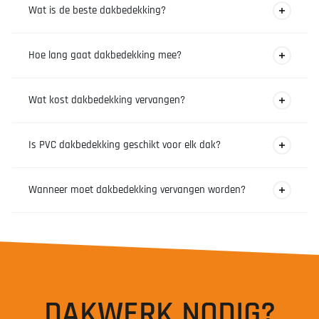
Wat is de beste dakbedekking?
De beste dakbedekking hangt af van het type dak. Voor
Hoe lang gaat dakbedekking mee?
platte daken zijn PVC, EPDM en bitumen geschikt. Voor
schuine daken worden meestal dakpannen gebruikt.
De levensduur ligt gemiddeld tussen de 20 en 40 jaar,
Wat kost dakbedekking vervangen?
afhankelijk van het materiaal en onderhoud.
De kosten hangen af van het type dak, materiaal en
Is PVC dakbedekking geschikt voor elk dak?
oppervlakte van het dak.
PVC wordt vooral gebruikt voor platte daken en is minder
Wanneer moet dakbedekking vervangen worden?
geschikt voor schuine daken.
Bij slijtage, scheuren, lekkages of wanneer de maximale
levensduur is bereikt.
DAKWERK NODIG?