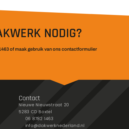
AKWERK NODIG?
1463 of maak gebruik van ons contactformulier
Contact
Nieuwe Nieuwstraat 20
5283 CD Boxtel
06 8782 1463
info@dakwerknederland.nl