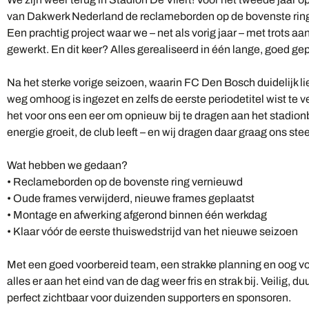
van Dakwerk Nederland de reclameborden op de bovenste rin
Een prachtig project waar we – net als vorig jaar – met trots a
gewerkt. En dit keer? Alles gerealiseerd in één lange, goed ge
Na het sterke vorige seizoen, waarin FC Den Bosch duidelijk lie
weg omhoog is ingezet en zelfs de eerste periodetitel wist te 
het voor ons een eer om opnieuw bij te dragen aan het stadion
energie groeit, de club leeft – en wij dragen daar graag ons stee
Wat hebben we gedaan?
• Reclameborden op de bovenste ring vernieuwd
• Oude frames verwijderd, nieuwe frames geplaatst
• Montage en afwerking afgerond binnen één werkdag
• Klaar vóór de eerste thuiswedstrijd van het nieuwe seizoen
Met een goed voorbereid team, een strakke planning en oog vo
alles er aan het eind van de dag weer fris en strak bij. Veilig, 
perfect zichtbaar voor duizenden supporters en sponsoren.