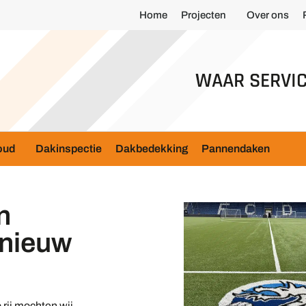
Home
Projecten
Over ons
WAAR SERVIC
oud
Dakinspectie
Dakbedekking
Pannendaken
n
 nieuw
 rij mochten wij