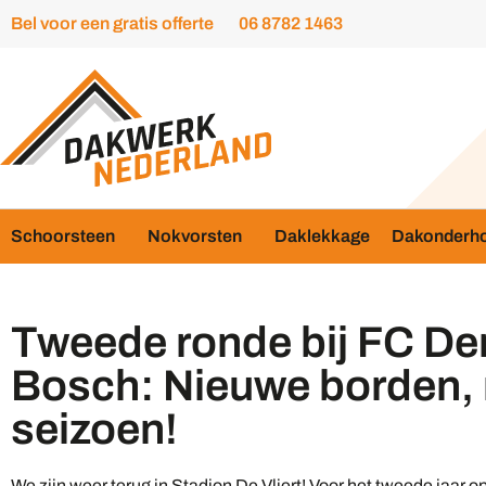
Bel voor een gratis offerte
06 8782 1463
Schoorsteen
Nokvorsten
Daklekkage
Dakonderh
Tweede ronde bij FC De
Bosch: Nieuwe borden,
seizoen!
We zijn weer terug in Stadion De Vliert! Voor het tweede jaar op