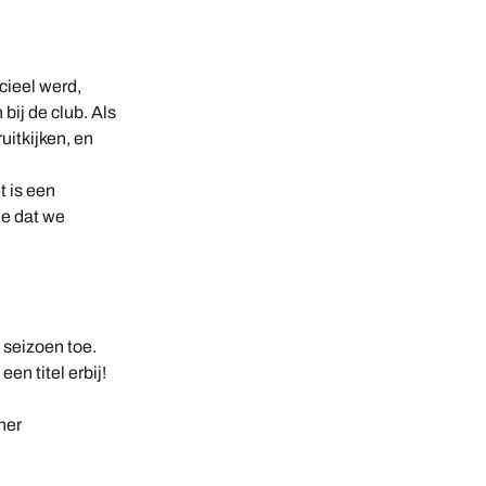
cieel werd,
bij de club. Als
uitkijken, en
t is een
me dat we
seizoen toe.
n titel erbij!
ner