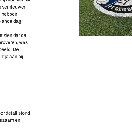
g vernieuwen.
an hebben
plande dag.
t zien dat de
veroveren, was
beeld. De
ntje aan bij.
or detail stond
duurzaam en