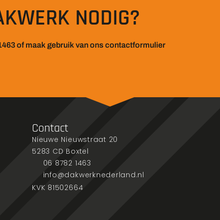
AKWERK NODIG?
1463 of maak gebruik van ons contactformulier
Contact
Nieuwe Nieuwstraat 20
5283 CD Boxtel
06 8782 1463
info@dakwerknederland.nl
KVK 81502664