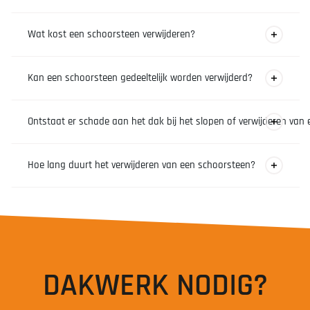
Wanneer de schoorsteen niet meer wordt gebruikt, lekkages
Wat kost een schoorsteen verwijderen?
veroorzaakt of in slechte staat verkeert.
De kosten zijn afhankelijk van de grootte, bereikbaarheid en
Kan een schoorsteen gedeeltelijk worden verwijderd?
de benodigde herstelwerkzaamheden aan het dak.
Ja, in sommige gevallen wordt alleen het gedeelte boven
Ontstaat er schade aan het dak bij het slopen of verwijderen van
het dak verwijderd.
Nee, wanneer de werkzaamheden correct worden
Hoe lang duurt het verwijderen van een schoorsteen?
uitgevoerd wordt het dak na verwijdering professioneel
hersteld en waterdicht afgewerkt.
Dit hangt af van de grootte van de schoorsteen en de
situatie, maar veel projecten kunnen binnen één tot enkele
werkdagen worden uitgevoerd.
DAKWERK NODIG?