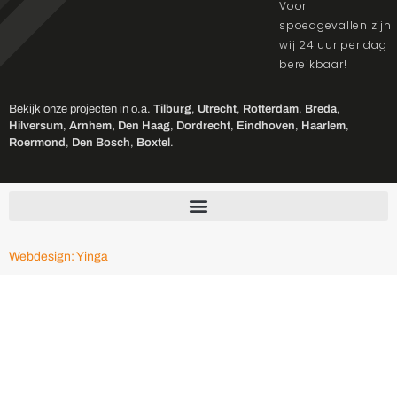
Voor
spoedgevallen zijn
wij 24 uur per dag
bereikbaar!
Bekijk onze projecten in o.a.
Tilburg
,
Utrecht
,
Rotterdam
,
Breda
,
Hilversum
,
Arnhem,
Den Haag
,
Dordrecht
,
Eindhoven
,
Haarlem
,
Roermond
,
Den Bosch
,
Boxtel
.
Webdesign: Yinga