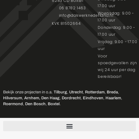
5283 CD Boxtel
17.00 uur
06 8782 1463
Woensdag: 9.00 -
info@dakwerknederland.nl
17.00 uur
KVK 81502664
Donderdag: 9.00 -
17.00 uur
Vrijdag: 9.00 - 17.00
uur
Voor
spoedgevallen zijn
wij 24 uur per dag
bereikbaar!
Bekijk onze projecten in o.a.
Tilburg
,
Utrecht
,
Rotterdam
,
Breda
,
Hilversum
,
Arnhem,
Den Haag
,
Dordrecht
,
Eindhoven
,
Haarlem
,
Roermond
,
Den Bosch
,
Boxtel
.