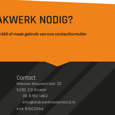
AKWERK NODIG?
1463 of maak gebruik van ons contactformulier
Contact
Nieuwe Nieuwstraat 20
5283 CD Boxtel
06 8782 1463
info@dakwerknederland.nl
KVK 81502664