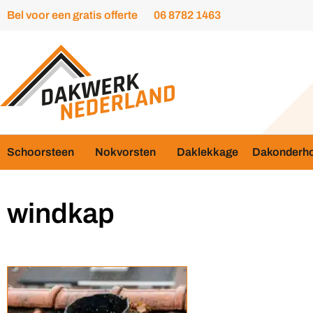
Bel voor een gratis offerte
06 8782 1463
Schoorsteen
Nokvorsten
Daklekkage
Dakonderh
windkap