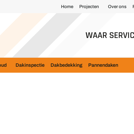
Home
Projecten
Over ons
WAAR SERVIC
oud
Dakinspectie
Dakbedekking
Pannendaken