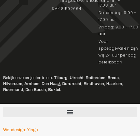
info@dakwerknederland.nl
17.00 uur
KVK 81502664
Donderdag: 9.00 -
17.00 uur
Vrijdag: 9.00 - 17.00
uur
Voor
spoedgevallen zijn
wij 24 uur per dag
bereikbaar!
Bekijk onze projecten in o.a.
Tilburg
,
Utrecht
,
Rotterdam
,
Breda
,
Hilversum
,
Arnhem,
Den Haag
,
Dordrecht
,
Eindhoven
,
Haarlem
,
Roermond
,
Den Bosch
,
Boxtel
.
Webdesign: Yinga