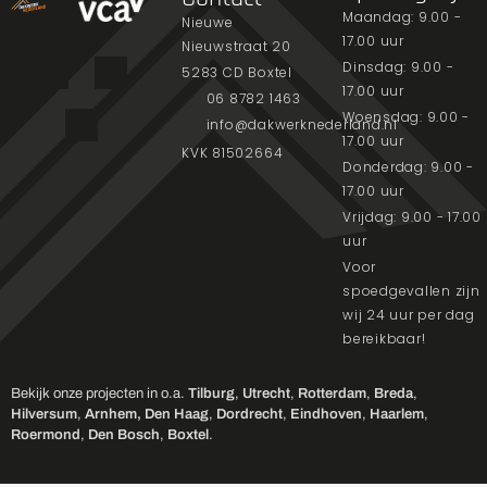
Maandag: 9.00 -
Nieuwe
17.00 uur
Nieuwstraat 20
Dinsdag: 9.00 -
5283 CD Boxtel
17.00 uur
06 8782 1463
Woensdag: 9.00 -
info@dakwerknederland.nl
17.00 uur
KVK 81502664
Donderdag: 9.00 -
17.00 uur
Vrijdag: 9.00 - 17.00
uur
Voor
spoedgevallen zijn
wij 24 uur per dag
bereikbaar!
Bekijk onze projecten in o.a.
Tilburg
,
Utrecht
,
Rotterdam
,
Breda
,
Hilversum
,
Arnhem,
Den Haag
,
Dordrecht
,
Eindhoven
,
Haarlem
,
Roermond
,
Den Bosch
,
Boxtel
.