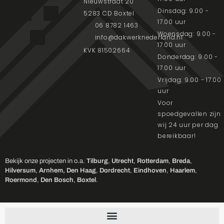
Nieuwstraat 20
Dinsdag: 9.00 -
5283 CD Boxtel
17.00 uur
06 8782 1463
Woensdag: 9.00 -
info@dakwerknederland.nl
17.00 uur
KVK 81502664
Donderdag: 9.00 -
17.00 uur
Vrijdag: 9.00 - 17.00
uur
Voor
spoedgevallen zijn
wij 24 uur per dag
bereikbaar!
Bekijk onze projecten in o.a.
Tilburg
,
Utrecht
,
Rotterdam
,
Breda
,
Hilversum
,
Arnhem,
Den Haag
,
Dordrecht
,
Eindhoven
,
Haarlem
,
Roermond
,
Den Bosch
,
Boxtel
.