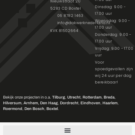
Nieuwstraat 20
Dinsdag: 9.00 -
5283 CD Boxtel
17.00 uur
06 8782 1463
Woensdag: 9.00 -
info@dakwerknederland.nl
17.00 uur
KVK 81502664
Donderdag: 9.00 -
17.00 uur
Vrijdag: 9.00 - 17.00
uur
Voor
spoedgevallen zijn
wij 24 uur per dag
bereikbaar!
Bekijk onze projecten in o.a.
Tilburg
,
Utrecht
,
Rotterdam
,
Breda
,
Hilversum
,
Arnhem,
Den Haag
,
Dordrecht
,
Eindhoven
,
Haarlem
,
Roermond
,
Den Bosch
,
Boxtel
.