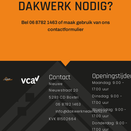
DAKWERK NODIG?
Bel 06 8782 1463 of maak gebruik van ons
contactformulier
Openingstijde
Contact
Maandag: 9.00 -
Nieuwe
17.00 uur
Nieuwstraat 20
Dinsdag: 9.00 -
5283 CD Boxtel
17.00 uur
06 8782 1463
Woensdag: 9.00 -
info@dakwerknederland.nl
17.00 uur
KVK 81502664
Donderdag: 9.00 -
17.00 uur