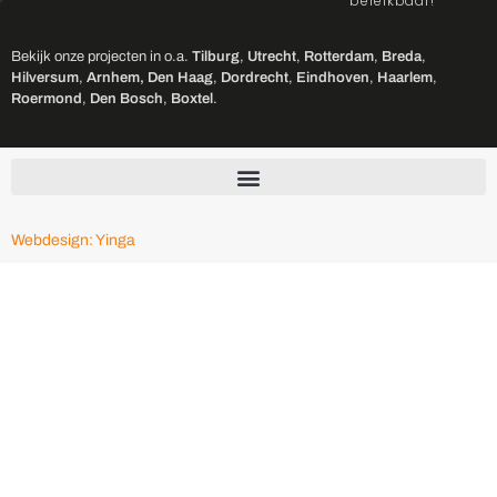
bereikbaar!
Bekijk onze projecten in o.a.
Tilburg
,
Utrecht
,
Rotterdam
,
Breda
,
Hilversum
,
Arnhem,
Den Haag
,
Dordrecht
,
Eindhoven
,
Haarlem
,
Roermond
,
Den Bosch
,
Boxtel
.
Webdesign: Yinga