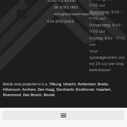
5283 CD Boxtel
17.00 uur
06 8782 1463
Woensdag: 9.00 -
info@dakwerknederland.nl
17.00 uur
KVK 81502664
Donderdag: 9.00 -
17.00 uur
Vrijdag: 9.00 - 17.00
uur
Voor
spoedgevallen zijn
wij 24 uur per dag
bereikbaar!
Bekijk onze projecten in o.a.
Tilburg
,
Utrecht
,
Rotterdam
,
Breda
,
Hilversum
,
Arnhem,
Den Haag
,
Dordrecht
,
Eindhoven
,
Haarlem
,
Roermond
,
Den Bosch
,
Boxtel
.